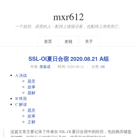
mxr612
一个急切、滚烫的人：配得上慢慢活着，也配得上突然死亡。
首页
友链
关于
SSL-OI夏日合宿 2020.08.21 A组
作者:
唐淼成
时间:
2020-08-21
分类:
OI
A 决战
题意
故事
题解
B 终焉
C 解读
题意
故事
正解
这篇文章主要记录了作者在 SSL-OI 夏日合宿中的经历，包括购买键盘