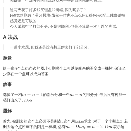
和键帽、打部分分的情况以及对一些题目的题解和总结。
这两天花了好多钱买键盘和键帽, 因为喝多了?
F60竟然删减了蓝牙模块(虽然平时也不怎么用), 粉色F60配上纯白键帽
感觉还是可以的.
今天试着打了打部分分, 不是很顺利, 但是还算是一次可以的尝试.
A 决战
一道小水题, 但我还是没有想正解去打了部分分.
题意
给一张
n
个点
m
条边的图, 问: 删哪个点可以使剩余的图变成一棵树. 保证至
n
m
少存在一个点可以成为答案.
故事
选择了一档
m=n-1
=
−
1
的部分分和一档
m=n
=
的部分分, 最后只有树那一
m
n
m
n
档打出来了, 20pts.
题解
首先, 被删去的这个点必须不是割点, 这个用tarjan求出. 对于一个非割点
x
, 若
x
删去这个点所剩下的图是一棵树, 必有
m-Due_x=n-2
−
=
−
2
.
Due
表示这
m
D
u
e
n
D
u
e
x