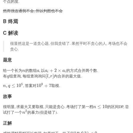
个点的度.
然而强连通我不会, 所以判图也不会
B 终焉
C 解读
很显然这是一道贪心题, 但我贪错了. 果然平时不贪心的人, 考场也不会
贪心.
题意
给一个长为
n
的数组
a
, 以
a_i+2\times a_i
+
2
×
的方式合并两个数.
n
a
a
a
i
i
有
q
组查询, 每组查询询问
[l,r]
[
,
]
内合并的最大值.
q
l
r
5
9
n,q\leq10^5
,
≤
1
0
, 答案对
10^9+7
1
0
+
7
取模.
n
q
故事
很明显, 求最大又要取模, 只能是贪心. 考场打了第一档
n\leq10
≤
1
0
的区间DP, 尝
n
2
试打了一个
n^2
的暴力(但是错了).
n
正解