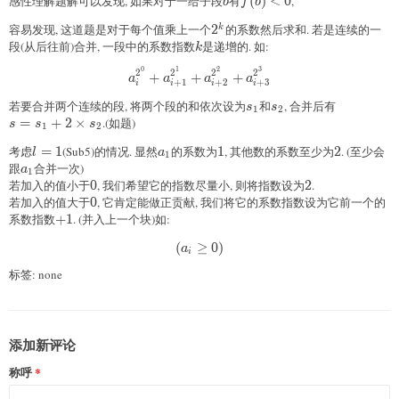
感性理解题解可以发现, 如果对于一给子段
b
有
f(b)<0
(
)
<
0
,
b
f
b
容易发现, 这道题是对于每个值乘上一个
2^k
2
的系数然后求和. 若是连续的一
k
段(从后往前)合并, 一段中的系数指数
k
是递增的. 如:
k
0
1
2
3
2
2
2
2
a_{i}^{2^0}+a_{i+1}^{2^1}+a_{i+2}^{2^
+
+
+
a
a
a
a
+
1
+
2
+
3
i
i
i
i
若要合并两个连续的段, 将两个段的和依次设为
s_1
和
s_2
, 合并后有
s
s
1
2
s=s_1+2\times s_2
=
+
2
×
.(如题)
s
s
s
1
2
考虑
l=1
=
1
(Sub5)的情况. 显然
a_1
的系数为
1
1
, 其他数的系数至少为
2
2
. (至少会
l
a
1
跟
a_1
合并一次)
a
1
若加入的值小于
0
0
, 我们希望它的指数尽量小, 则将指数设为
2
2
.
若加入的值大于
0
0
, 它肯定能做正贡献, 我们将它的系数指数设为它前一个的
系数指数
+1
+
1
. (并入上一个块)如:
(a_i\geq0)
(
≥
0
)
a
i
标签: none
添加新评论
称呼