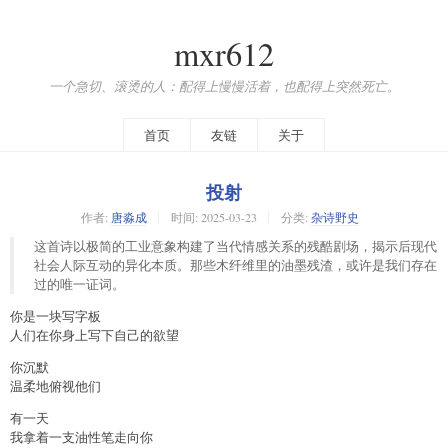
mxr612
一个急切、滚烫的人：配得上慢慢活着，也配得上突然死亡。
首页
友链
关于
投射
作者:
唐淼成
时间:
2025-03-23
分类:
杂诗野史
这首诗以极简的工业意象构建了当代情感关系的残酷剧场，揭示后现代
社会人际互动的异化本质。那些木纤维里的油墨残渣，或许是我们存在
过的唯一证词。
你是一块写字板
人们在你身上写下自己的欲望
你沉默
温柔地俯视他们
有一天
我拿着一支油性笔走向你