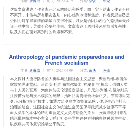
作者:
唐淼成
时间:
2025-04-19
分类:
杂谈
评论
这篇文章讲述了作者离开北京的经历和感受。由于实习结束，作者不得
不离开，未能与所有朋友告别，内心感到冷漠和焦虑。作者反思自己是
否因为对某些事情的渴望而变得冷漠，以及是否因为内心的恐惧而去验
证一些事情，导致不必要的伤害。文章表达了离别带来的情感复杂性，
以及人们在面对离别时的焦虑和不安。
Anthropology of pandemic preparedness and
French socialism
作者:
唐淼成
时间:
2025-04-09
分类:
杂谈
评论
本文探讨大流行防备的人类学与法国社会主义思想，聚焦列维-布留尔
家族的理论贡献。吕西安·列维-布留尔提出“神秘参与”概念，强调人类
与非人类的联系，为集体防疫伦理奠定基础。丹尼尔·列维-布留尔则关
注疫苗分配与技术模拟的局限，指出防备需结合社会正义。弗雷德里克
·凯克分析“哨兵”技术，如通过监测鸟类预警禽流感，体现生态与社会
治理的结合。法国社会主义传统通过全民医保等政策减少健康不平等，
而人类学的本体论转向重新定义人类与动物的关系，强调跨物种团结。
结论批判技术中心主义，呼吁社会科学构建包容性的多物种民主框架，
以疾病共同体意识推动公平防疫。