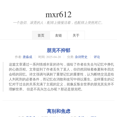
mxr612
一个急切、滚烫的人：配得上慢慢活着，也配得上突然死亡。
首页
友链
关于
朋克不抑郁
作者:
唐淼成
时间:
2025-04-20
分类:
杂诗野史
评论
这篇文章通过一系列情感丰富的诗句，描绘了作者在失去与记忆中挣扎
的心路历程。文章提到了作者丢失了某人，但仍然回味着春夏秋冬四次
会晤的回忆。诗文强调与讽刺了重塑记忆的重要性，认为断绝交流是给
人判死刑的必要条件，而记忆在消散和改写中得以重生。这样重生的记
忆对于过去的关系充满了主观的定义，就像反叛全世界的朋克其实并不
理解世界。 但是不高兴怎么办呢？那还是朋克吧。
离别和焦虑